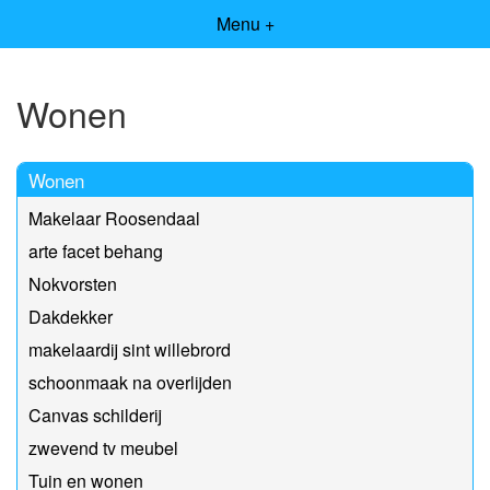
Menu +
Wonen
Wonen
Makelaar Roosendaal
arte facet behang
Nokvorsten
Dakdekker
makelaardij sint willebrord
schoonmaak na overlijden
Canvas schilderij
zwevend tv meubel
Tuin en wonen