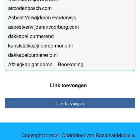
aircodenbosch.com
Asbest Verwijderen Harderwijk
asbestverwijderenvoorburg.com
dakkapel purmerend
kunststofkozijnenroermond.nl
dakkapelpurmerend.nl
Afzuigkap gat boren – Boorkoning
Link toevoegen
Link toevoegen
Copyright © 2021 Onderdeel van
BaakmanMedia
&